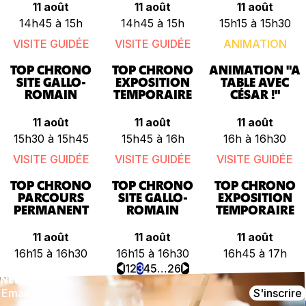
11 août
11 août
11 août
14h45 à 15h
14h45 à 15h
15h15 à 15h30
VISITE GUIDÉE
VISITE GUIDÉE
ANIMATION
TOP CHRONO
TOP CHRONO
ANIMATION "A
SITE GALLO-
EXPOSITION
TABLE AVEC
ROMAIN
TEMPORAIRE
CÉSAR !"
11 août
11 août
11 août
15h30 à 15h45
15h45 à 16h
16h à 16h30
VISITE GUIDÉE
VISITE GUIDÉE
VISITE GUIDÉE
TOP CHRONO
TOP CHRONO
TOP CHRONO
PARCOURS
SITE GALLO-
EXPOSITION
PERMANENT
ROMAIN
TEMPORAIRE
11 août
11 août
11 août
16h15 à 16h30
16h15 à 16h30
16h45 à 17h
⏴
1
2
3
4
5
…
26
⏵
NEWSLETTER
S'inscrire