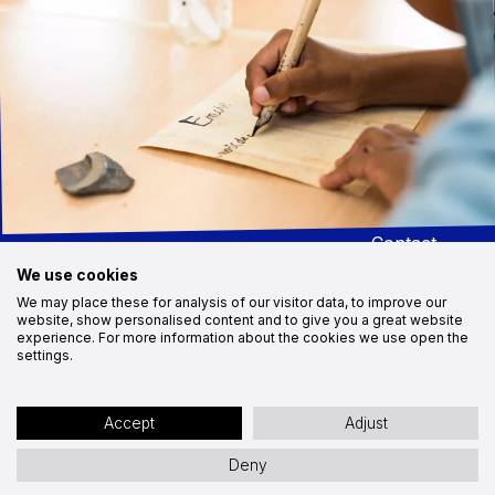
CONTACT
NOUS SUIVRE
MuséoParc Alésia
Instagram
1, route des Trois Ormeaux
Facebook
21150 Alise-Sainte-Reine
03 80 96 96 23
Youtube
Médias
contact@alesia.com
Démarche
RSE
Recrutement
Marchés
publics
Contact
Cookies
We use cookies
Plan du site
We may place these for analysis of our visitor data, to improve our
Déclaration d’accessibilité : partiellement conforme
website, show personalised content and to give you a great website
experience. For more information about the cookies we use open the
Mentions légales
Protections des données
settings.
Site par Ocitocine
Accept
Adjust
Deny