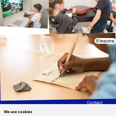
NEWSLETTER
S'inscrire
CONTACT
NOUS SUIVRE
MuséoParc Alésia
Instagram
1, route des Trois Ormeaux
Facebook
21150 Alise-Sainte-Reine
03 80 96 96 23
Youtube
Médias
contact@alesia.com
Démarche
RSE
Recrutement
Marchés
publics
Contact
Cookies
We use cookies
Plan du site