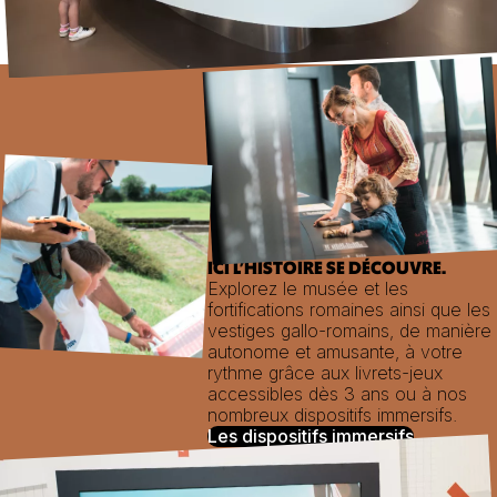
ICI L’HISTOIRE SE DÉCOUVRE.
Explorez le musée et les
fortifications romaines ainsi que les
vestiges gallo-romains, de manière
autonome et amusante, à votre
rythme grâce aux livrets-jeux
accessibles dès 3 ans ou à nos
nombreux dispositifs immersifs.
Les dispositifs immersifs