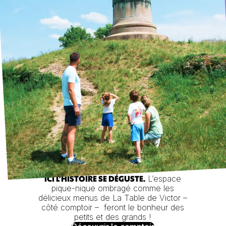
L’espace
ICI L’HISTOIRE SE DÉGUSTE.
pique-nique ombragé comme les
délicieux menus de La Table de Victor –
côté comptoir – feront le bonheur des
petits et des grands !