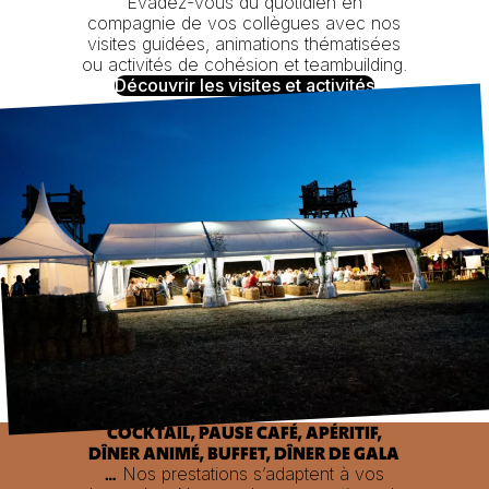
Évadez-vous
du
quotidien en
compagnie de vos
collègues avec nos
visites guidées, animations thématisées
ou activités de cohésion et teambuilding.
Découvrir les visites et activités
COCKTAIL, PAUSE CAFÉ, APÉRITIF,
DÎNER ANIMÉ, BUFFET, DÎNER DE GALA
Nos prestations s’adaptent à vos
…