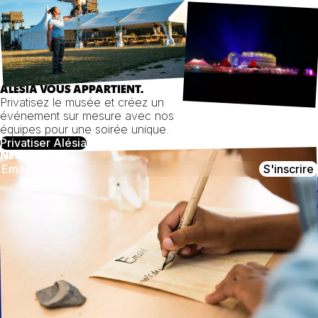
ALÉSIA VOUS APPARTIENT.
Privatisez le musée et créez un
événement sur mesure avec nos
équipes pour une soirée unique.
Privatiser Alésia
NEWSLETTER
S'inscrire
CONTACT
NOUS SUIVRE
MuséoParc Alésia
Instagram
1, route des Trois Ormeaux
Facebook
21150 Alise-Sainte-Reine
03 80 96 96 23
Youtube
Médias
contact@alesia.com
Démarche
RSE
Recrutement
Marchés