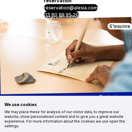
réservation
reservation@alesia.com
03 80 89 95 20
NEWSLETTER
S'inscrire
CONTACT
NOUS SUIVRE
MuséoParc Alésia
Instagram
1, route des Trois Ormeaux
Facebook
21150 Alise-Sainte-Reine
03 80 96 96 23
Youtube
Médias
contact@alesia.com
Démarche
RSE
Recrutement
Marchés
publics
Contact
Cookies
We use cookies
Plan du site
We may place these for analysis of our visitor data, to improve our
Déclaration d’accessibilité : partiellement conforme
website, show personalised content and to give you a great website
experience. For more information about the cookies we use open the
Mentions légales
Protections des données
settings.
Site par Ocitocine