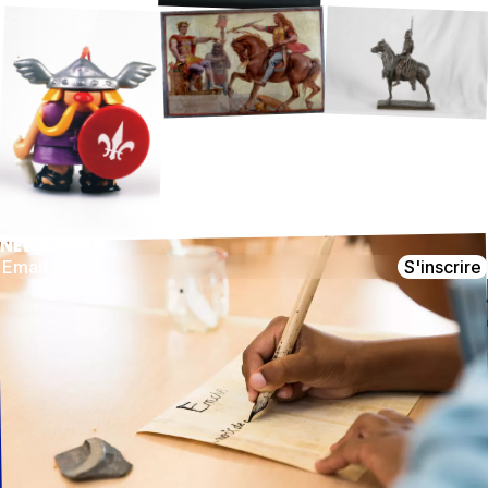
NEWSLETTER
S'inscrire
CONTACT
NOUS SUIVRE
MuséoParc Alésia
Instagram
1, route des Trois Ormeaux
Facebook
21150 Alise-Sainte-Reine
03 80 96 96 23
Youtube
Médias
contact@alesia.com
Démarche
RSE
Recrutement
Marchés