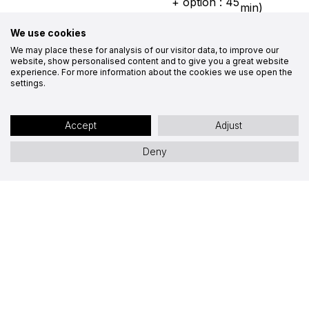
+ option : 45
min)
min)
Tarif
6€ /
We use cookies
Tarif
6€ /
élève
élève
We may place these for analysis of our visitor data, to improve our
website, show personalised content and to give you a great website
experience. For more information about the cookies we use open the
ACTIVITÉS
settings.
Activités sur le site de la ville galo-
romaine toujours associées à une
Accept
Adjust
visite guidée de la ville gallo-romaine
Deny
ou du musée.
ACTIVITÉ DE
ATELIER
ATELIER
PLEIN AIR
“PIXELS
“ÉCRIRE EN
“DANS LES
ANTIQUES”
GAULE
PAS DES
ROMAINE”
COMBATTANTS”
Durée
2h
Durée
2h
Tarif
6€ /
Durée
2h
Tarif
6€ /
élève
Tarif
6€ /
élève
élève
Activités sur le site de la ville galo-