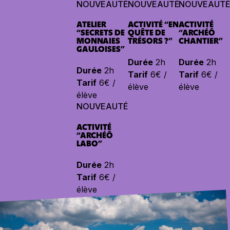
NOUVEAUTÉ
NOUVEAUTÉ
NOUVEAUT
ATELIER
ACTIVITÉ “EN
ACTIVITÉ
“SECRETS DE
QUÊTE DE
“ARCHÉÔ
MONNAIES
TRÉSORS ?”
CHANTIER”
GAULOISES”
Durée
2h
Durée
2h
Durée
2h
Tarif
6€ /
Tarif
6€ /
Tarif
6€ /
élève
élève
élève
NOUVEAUTÉ
ACTIVITÉ
“ARCHÉÔ
LABO”
Durée
2h
Tarif
6€ /
élève