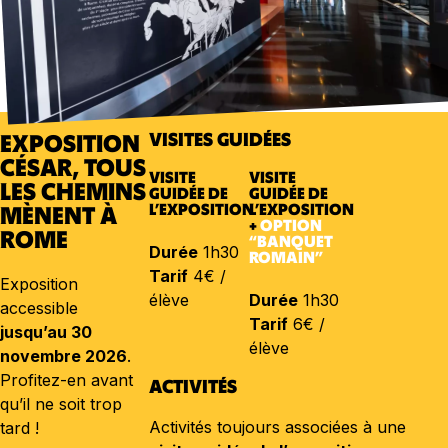
VISITES GUIDÉES
EXPOSITION
CÉSAR, TOUS
VISITE
VISITE
LES CHEMINS
GUIDÉE DE
GUIDÉE DE
L’EXPOSITION
L’EXPOSITION
MÈNENT À
+
OPTION
ROME
“BANQUET
Durée
1h30
ROMAIN”
Tarif
4€ /
Exposition
élève
Durée
1h30
accessible
Tarif
6€ /
jusqu’au 30
élève
novembre 2026
.
Profitez-en avant
ACTIVITÉS
qu’il ne soit trop
Activités toujours associées à une
tard !