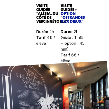
VISITE
VISITE
GUIDÉE
GUIDÉE +
“ALÉSIA, DU
OPTION
CÔTÉ DE
“OFFRANDES
VERCINGÉTORIX”
AUX DIEUX”
Durée
2h
Durée
2h
Tarif
4€ /
(visite : 1 h15
élève
+ option : 45
min)
Tarif
6€ /
élève