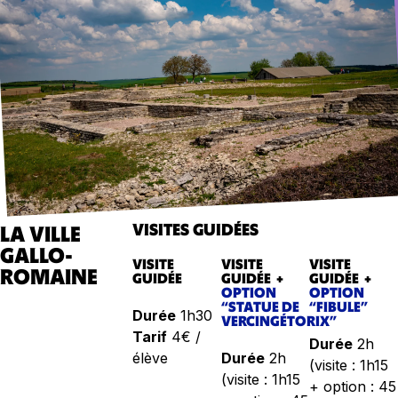
VISITES GUIDÉES
LA VILLE
GALLO-
VISITE
VISITE
VISITE
ROMAINE
GUIDÉE
GUIDÉE +
GUIDÉE +
OPTION
OPTION
“STATUE DE
“FIBULE”
Durée
1h30
VERCINGÉTORIX”
Tarif
4€ /
Durée
2h
élève
Durée
2h
(visite : 1h15
(visite : 1h15
+ option : 45