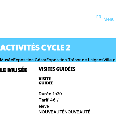
Je suis
FR
EN
Billetterie
Agenda
Menu
ACTIVITÉS CYCLE 2
Musée
Exposition César
Exposition Trésor de Laignes
Ville 
VISITES GUIDÉES
LE MUSÉE
VISITE
GUIDÉE
Durée
1h30
Tarif
4€ /
élève
NOUVEAUTÉ
NOUVEAUTÉ