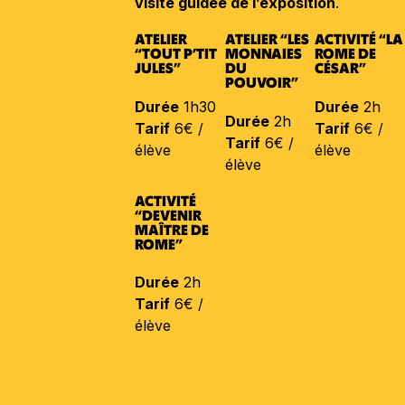
visite guidée de l’exposition
.
ATELIER
ATELIER “LES
ACTIVITÉ “LA
“TOUT P’TIT
MONNAIES
ROME DE
JULES”
DU
CÉSAR”
POUVOIR”
Durée
1h30
Durée
2h
Durée
2h
Tarif
6€ /
Tarif
6€ /
Tarif
6€ /
élève
élève
élève
ACTIVITÉ
“DEVENIR
MAÎTRE DE
ROME”
Durée
2h
Tarif
6€ /
élève